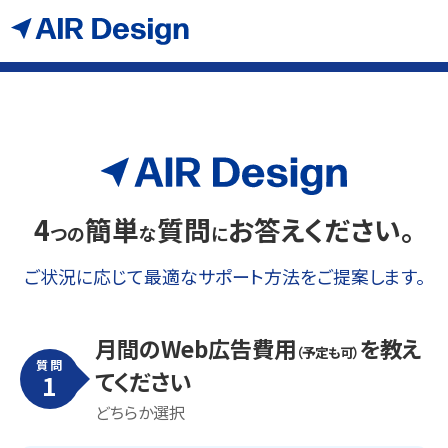
4
簡単
質問
お答えください。
つの
な
に
ご状況に応じて最適なサポート方法をご提案します。
月間のWeb広告費用
を教え
（予定も可）
質問
てください
1
どちらか選択