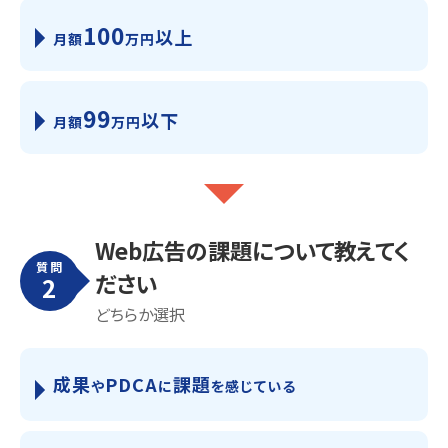
100
以上
月額
万円
99
以下
月額
万円
Web広告の課題について教えてく
質問
ださい
2
どちらか選択
成果
PDCA
課題
や
に
を感じている