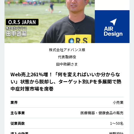
株式会社アドバンス様
代表取締役
田中政嗣さま
Web売上261%増！「何を変えればいいか分からな
い」状態から脱却し、ターゲット別LPを多展開で熱
中症対策市場を席巻
業界
小売業
主な事業
医療機器・健康食品の販売
従業員数
1〜50名
導入の効果
戦略設計