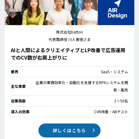
株式会社batton
代表取締役 川人寛徳さま
AIと人間によるクリエイティブとLP改善で広告運用
でのCV数が右肩上がりに
業界
SaaS・システム
企業の業務効率化・自動化を支援するRPAシステムを開
主な事業
発・販売
従業員数
1〜50名
導入の効果
CVR改善・ABテスト
詳しくはこちら