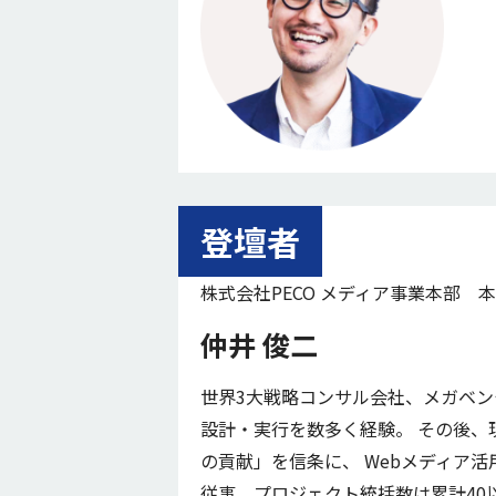
登壇者
株式会社PECO メディア事業本部 
仲井 俊二
世界3大戦略コンサル会社、メガベ
設計・実行を数多く経験。 その後
の貢献」を信条に、 Webメディア
従事。プロジェクト統括数は累計40