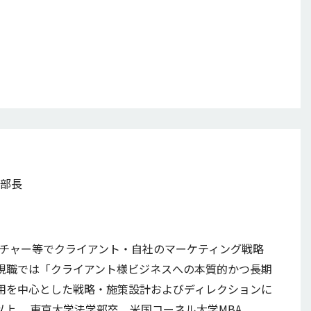
本部長
ンチャー等でクライアント・自社のマーケティング戦略
、現職では「クライアント様ビジネスへの本質的かつ長期
活用を中心とした戦略・施策設計およびディレクションに
以上。 東京大学法学部卒、米国コーネル大学MBA。