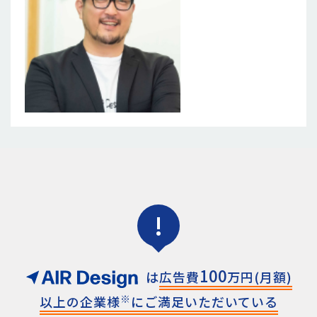
!
100
は
広告費
万円(月額)
※
以上の
企業様
にご満足いただいている