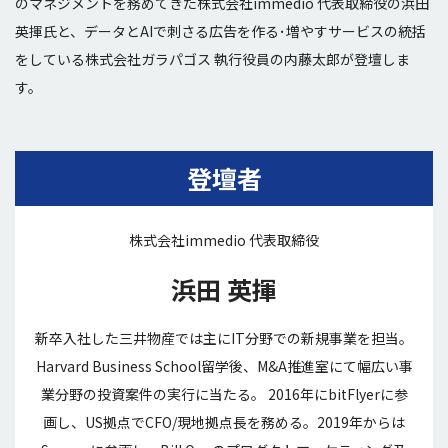
のマネジメントを務めてきた株式会社immedio 代表取締役の浜田
英揮氏と、データとAIで刺さる広告を作る･増やすサービスの統括
をしている株式会社ガラパゴス 執行役員の内藤太郎が登壇しま
す。
登壇者
株式会社immedio 代表取締役
浜田 英揮
新卒入社した三井物産では主にIT分野での新規事業を担当。
Harvard Business School留学後、M&A推進室にて幅広い事
業分野の投資案件の実行に当たる。 2016年にbitFlyerに参
画し、US拠点でCFO/現地拠点長を務める。2019年からは