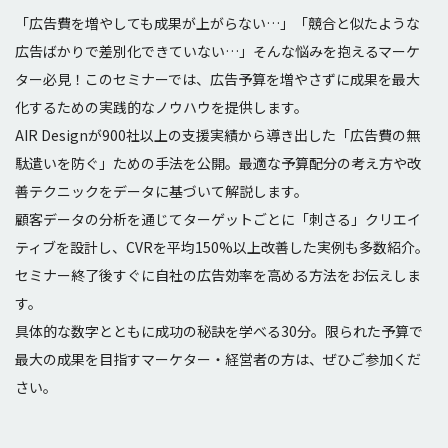
「広告費を増やしても成果が上がらない…」「競合と似たような
広告ばかりで差別化できていない…」そんな悩みを抱えるマーケ
ター必見！このセミナーでは、広告予算を増やさずに成果を最大
化するための実践的なノウハウを提供します。
AIR Designが900社以上の支援実績から導き出した「広告費の無
駄遣いを防ぐ」ための手法を公開。最適な予算配分の考え方や改
善テクニックをデータに基づいて解説します。
顧客データの分析を通じてターゲットごとに「刺さる」クリエイ
ティブを設計し、CVRを平均150%以上改善した実例も多数紹介。
セミナー終了後すぐに自社の広告効率を高める方法をお伝えしま
す。
具体的な数字とともに成功の秘訣を学べる30分。限られた予算で
最大の成果を目指すマーケター・経営者の方は、ぜひご参加くだ
さい。