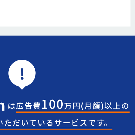
!
100
は
広告費
万円(月額)
以上の
いただいている
サービスです。