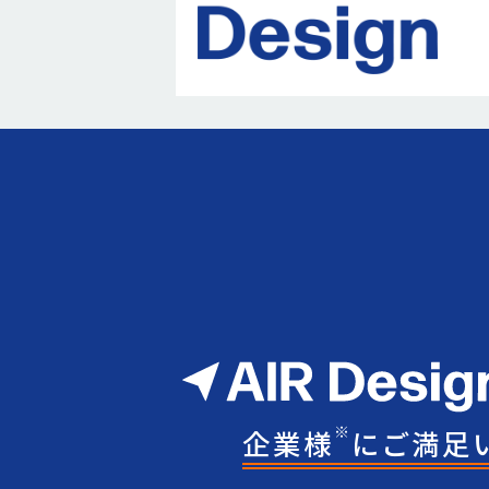
※
企業様
にご満足