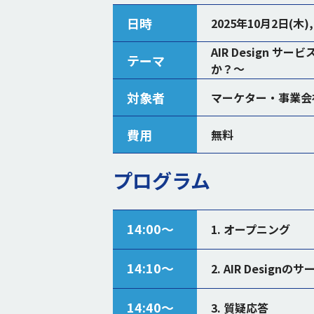
日時
2025年10月2日(木),1
AIR Design サ
テーマ
か？〜
対象者
マーケター・事業会
費用
無料
プログラム
14:00〜
1. オープニング
14:10〜
2. AIR Design
14:40〜
3. 質疑応答