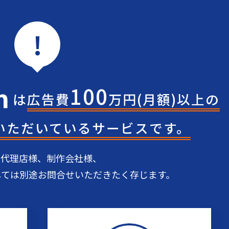
!
100
は
広告費
万円(月額)
以上の
いただいている
サービスです。
告代理店様、制作会社様、
しては
別途お問合せいただきたく存じます。