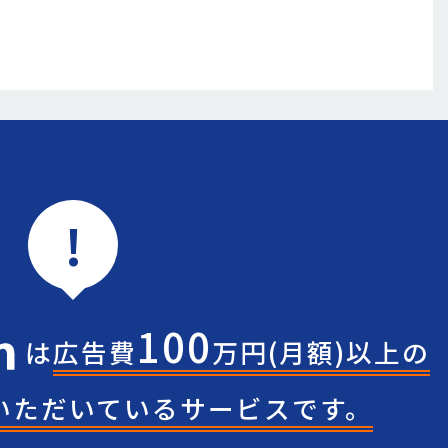
!
100
は
広告費
万円(月額)
以上の
いただいている
サービスです。