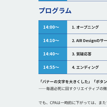
プログラム
14:00〜
1. オープニング
14:10〜
2. AIR Design
14:40〜
3. 質疑応答
14:55〜
4. エンディング
「バナーの文字を大きくした」「ボタ
——毎週必死に回すクリエイティブの
でも、CPAは一時的に下がっては、ま