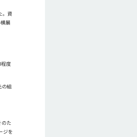
た。資
の横展
0程度
先の組
そのた
ージを