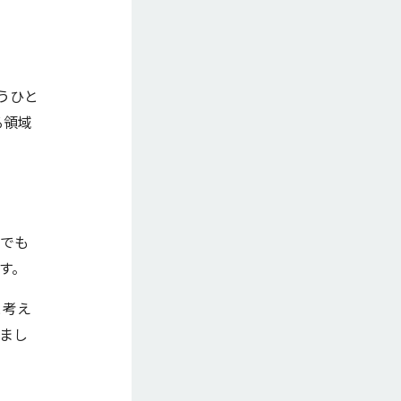
うひと
る領域
修でも
す。
と考え
じまし