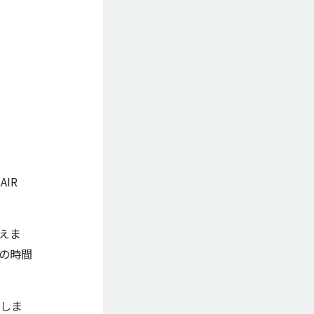
IR
らえま
その時間
化しま