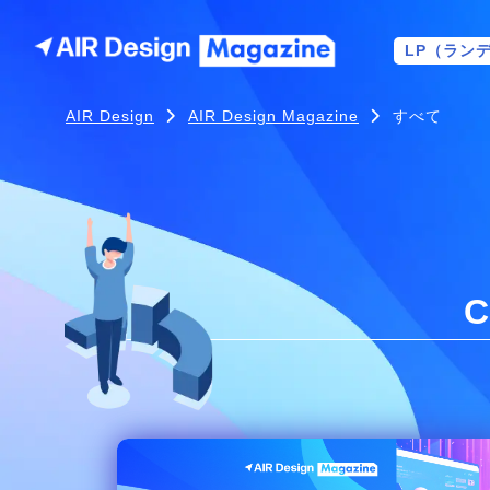
LP（ラン
AIR Design
AIR Design Magazine
すべて
C